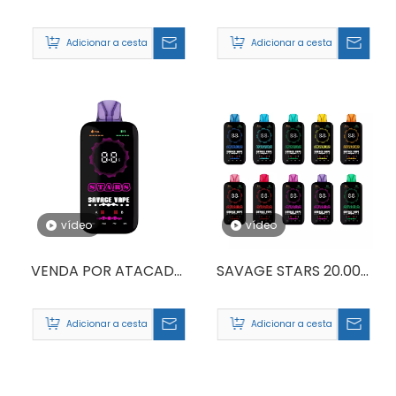
20000
20000 PUFFS
ARMAZÉM ALEMÃO
Adicionar a cesta
Adicionar a cesta
DESCARTÁVEL DUAL
MESH COIL VAPE 20K
vídeo
vídeo
VENDA POR ATACADO
SAVAGE STARS 20.000
DE TELA COMPLETA
PUFFS
VAPE SAVAGE STARS
Adicionar a cesta
Adicionar a cesta
20000 20K PUFFS
ALEMANHA ARMAZÉM
DA UE CIGARRO