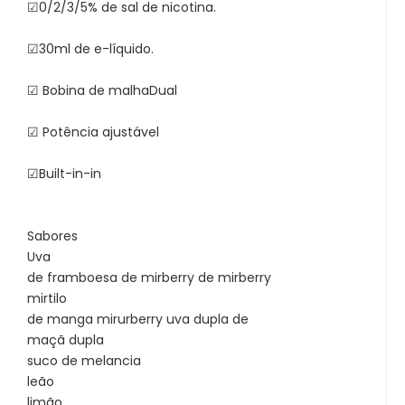
☑0/2/3/5% de sal de nicotina.
☑30ml de e-líquido.
☑ Bobina de malhaDual
☑ Potência ajustável
☑Built-in-in
Sabores
Uva
de framboesa de mirberry de mirberry
mirtilo
de manga mirurberry uva dupla de
maçã dupla
suco de melancia
leão
limão