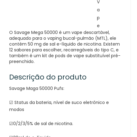
V
a
p
e
O Savage Mega 50000 é um vape descartável,
adequado para o vaping bucal-pulmão (MTL), ele
contém 50 mg de sal e-líquido de nicotina. Existem
12 sabores para escolher, recarregáveis ​​do tipo C, e
também é um kit de pods de vape substituível pré-
preenchido.
Descrição do produto
Savage Maga 50000 Pufs:
☑ Status da bateria, nível de suco eletrônico e
modos
☑0/2/3/5% de sal de nicotina.