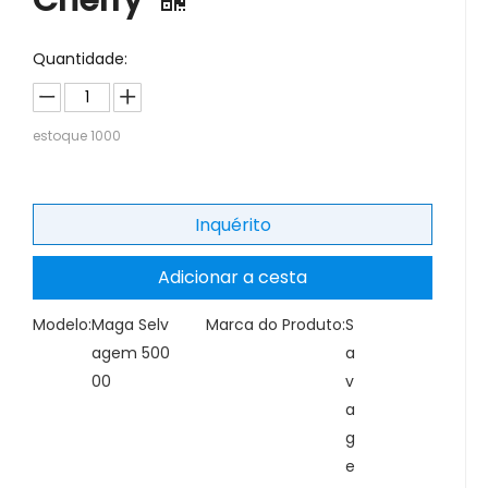
Cherry
Quantidade:
estoque
1000
Inquérito
Adicionar a cesta
Modelo:
Maga Selv
Marca do Produto:
S
agem 500
a
00
v
a
g
e