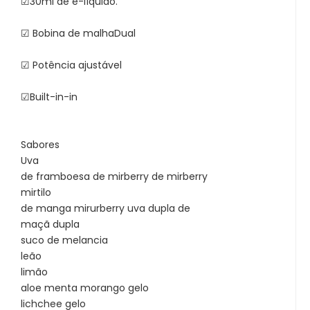
☑30ml de e-líquido.
☑ Bobina de malhaDual
☑ Potência ajustável
☑Built-in-in
Sabores
Uva
de framboesa de mirberry de mirberry
mirtilo
de manga mirurberry uva dupla de
maçã dupla
suco de melancia
leão
limão
aloe menta morango gelo
lichchee gelo